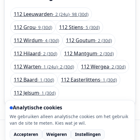
112 Leeuwarden
· 2 (24u)
· 98 (30d)
112 Grou
112 Stiens
· 9 (30d)
· 5 (30d)
112 Wirdum
112 Goutum
· 4 (30d)
· 2 (30d)
112 Hilaard
112 Mantgum
· 2 (30d)
· 2 (30d)
112 Warten
112 Wergea
· 1 (24u)
· 2 (30d)
· 2 (30d)
112 Baard
112 Easterlittens
· 1 (30d)
· 1 (30d)
112 Jelsum
· 1 (30d)
Analytische cookies
We gebruiken alleen analytische cookies om het gebruik
van de site te meten. Kies wat je wil.
©
2026
112-meldingen.nl • 112 meldingen is onderdeel
Accepteren
Weigeren
Instellingen
van DaLec.