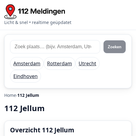
Licht & snel • realtime geüpdatet
Zoek
Zoek
Zoeken
112
plaats
meldingen
of
Amsterdam
Rotterdam
Utrecht
regio
Eindhoven
Home
112 Jellum
112 Jellum
Overzicht 112 Jellum