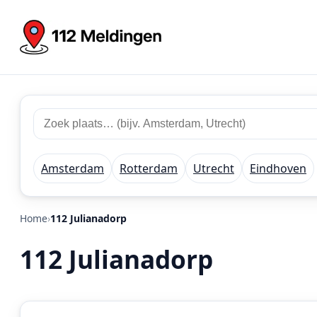
Zoek
Zoek
plaats
112
of
meldingen
regio
Amsterdam
Rotterdam
Utrecht
Eindhoven
Home
112 Julianadorp
112 Julianadorp