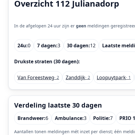
Overzicht 112 Julianadorp
In de afgelopen 24 uur zijn er
geen
meldingen geregistree
24u:
0
7 dagen:
3
30 dagen:
12
Laatste meld
Drukste straten (30 dagen):
Van Foreestweg
Zanddijk
Loopuytpark
· 2
· 2
· 1
Verdeling laatste 30 dagen
Brandweer:
6
Ambulance:
3
Politie:
7
PRIO 1
Aantallen tonen meldingen mét inzet per dienst; één meldi