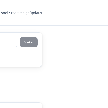
& snel • realtime geüpdatet
Zoeken