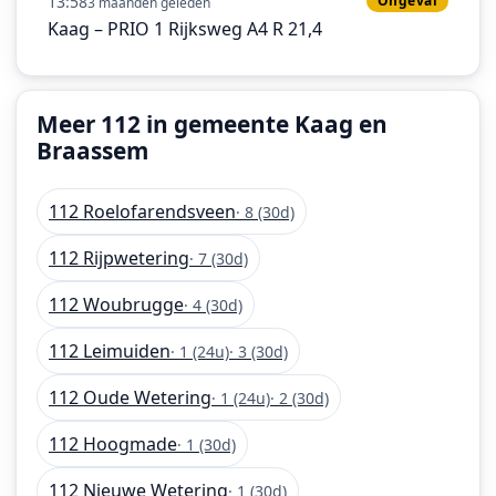
13:58
Ongeval
3 maanden geleden
Kaag – PRIO 1 Rijksweg A4 R 21,4
Meer 112 in gemeente Kaag en
Braassem
112 Roelofarendsveen
· 8 (30d)
112 Rijpwetering
· 7 (30d)
112 Woubrugge
· 4 (30d)
112 Leimuiden
· 1 (24u)
· 3 (30d)
112 Oude Wetering
· 1 (24u)
· 2 (30d)
112 Hoogmade
· 1 (30d)
112 Nieuwe Wetering
· 1 (30d)