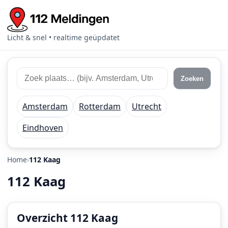
Licht & snel • realtime geüpdatet
Zoek
Zoek
Zoeken
112
plaats
meldingen
of
Amsterdam
Rotterdam
Utrecht
regio
Eindhoven
Home
112 Kaag
112 Kaag
Overzicht 112 Kaag