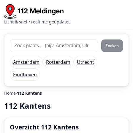
Licht & snel • realtime geüpdatet
Zoek
Zoek
Zoeken
112
plaats
meldingen
of
Amsterdam
Rotterdam
Utrecht
regio
Eindhoven
Home
112 Kantens
112 Kantens
Overzicht 112 Kantens