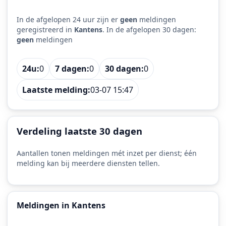
In de afgelopen 24 uur zijn er
geen
meldingen
geregistreerd in
Kantens
. In de afgelopen 30 dagen:
geen
meldingen
24u:
0
7 dagen:
0
30 dagen:
0
Laatste melding:
03-07 15:47
Verdeling laatste 30 dagen
Aantallen tonen meldingen mét inzet per dienst; één
melding kan bij meerdere diensten tellen.
Meldingen in Kantens