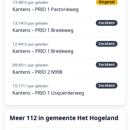
13:48
Ongeval
10 jaar geleden
Kantens – PRIO 1 Pastorieweg
13:14
Incident
10 jaar geleden
Kantens – PRIO 1 Bredeweg
12:44
Incident
10 jaar geleden
Kantens – PRIO 1 Bredeweg
09:45
Incident
11 jaar geleden
Kantens – PRIO 2 N998
15:17
Incident
11 jaar geleden
Kantens – PRIO 1 Usquerderweg
Meer 112 in gemeente Het Hogeland