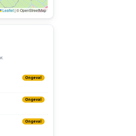
Leaflet
|
© OpenStreetMap
r.
Ongeval
Ongeval
Ongeval