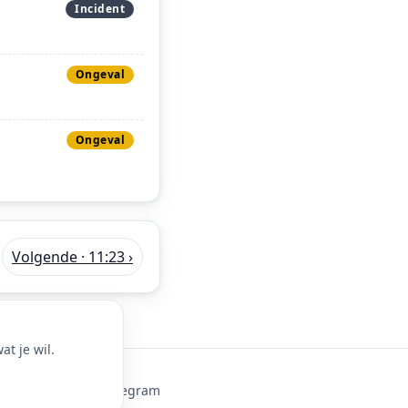
Incident
Ongeval
Ongeval
Volgende · 11:23 ›
t je wil.
ie-instellingen
·
Telegram