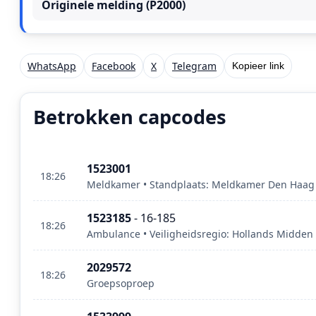
Originele melding (P2000)
WhatsApp
Facebook
X
Telegram
Kopieer link
Betrokken capcodes
1523001
18:26
Meldkamer • Standplaats: Meldkamer Den Haag •
1523185
- 16-185
18:26
Ambulance • Veiligheidsregio: Hollands Midden
2029572
18:26
Groepsoproep