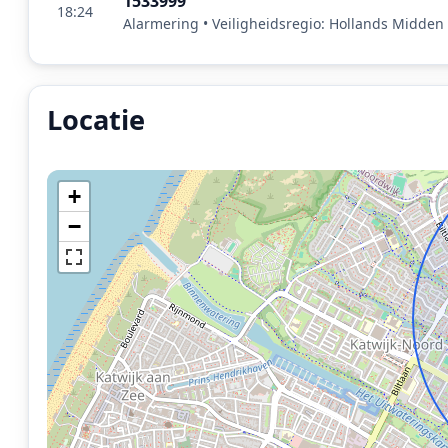
1533999
18:24
Alarmering • Veiligheidsregio: Hollands Midden
Locatie
Locatie van het incident: Provinciale weg - N206 R 21,4
+
−