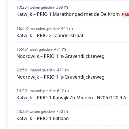
10:28
· 399 m
4 weken geleden
Katwijk – PRIO 1 Marathonpad met de De Krom
M
16:55
· 444 m
2 maanden geleden
Katwijk – PRIO 2 Taanderstraat
16:46
· 471 m
1 week geleden
Noordwijk – PRIO 1 's-Gravendijckseweg
22:56
· 471 m
1 maand geleden
Noordwijk – PRIO 1 's-Gravendijckseweg
14:20
· 642 m
1 maand geleden
Katwijk – PRIO 1 Katwijk Zh Midden - N206 R 20,9 A
23:33
· 750 m
4 weken geleden
Katwijk – PRIO 1 Biltlaan