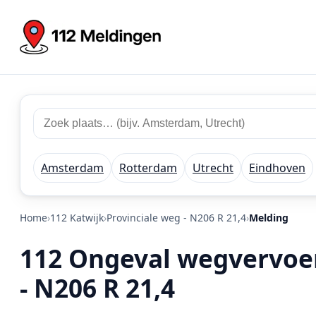
Zoek 112 meldingen
Zoek plaats of regio
Amsterdam
Rotterdam
Utrecht
Eindhoven
Home
112 Katwijk
Provinciale weg - N206 R 21,4
Melding
112 Ongeval wegvervoer 
- N206 R 21,4