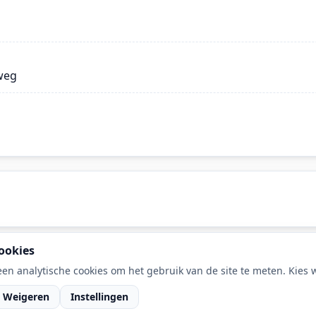
weg
ookies
en analytische cookies om het gebruik van de site te meten. Kies wa
Weigeren
Instellingen
van DaLec.
RSS feed
·
Cook