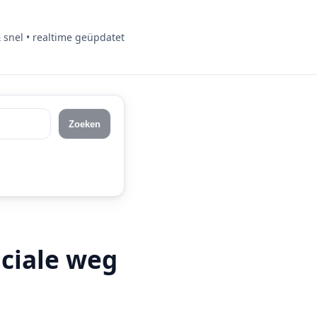
& snel • realtime geüpdatet
Zoeken
nciale weg