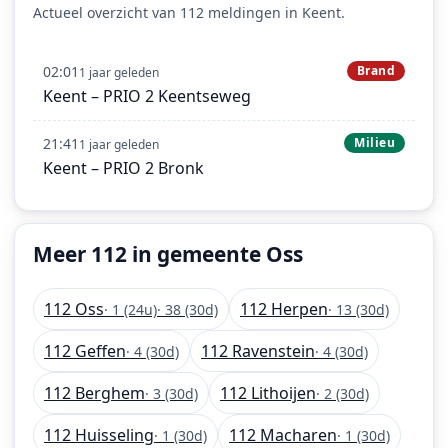
Actueel overzicht van 112 meldingen in Keent.
02:01
Brand
1 jaar geleden
Keent – PRIO 2 Keentseweg
21:41
Milieu
1 jaar geleden
Keent – PRIO 2 Bronk
Meer 112 in gemeente Oss
112 Oss
112 Herpen
· 1 (24u)
· 38 (30d)
· 13 (30d)
112 Geffen
112 Ravenstein
· 4 (30d)
· 4 (30d)
112 Berghem
112 Lithoijen
· 3 (30d)
· 2 (30d)
112 Huisseling
112 Macharen
· 1 (30d)
· 1 (30d)