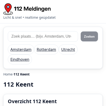
Licht & snel • realtime geüpdatet
Zoek
Zoek
Zoeken
112
plaats
meldingen
of
Amsterdam
Rotterdam
Utrecht
regio
Eindhoven
Home
112 Keent
112 Keent
Overzicht 112 Keent