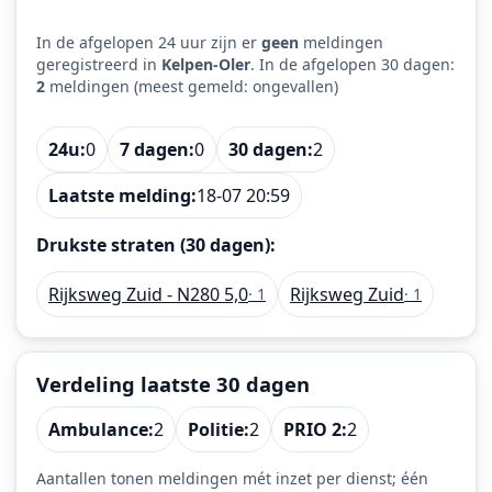
In de afgelopen 24 uur zijn er
geen
meldingen
geregistreerd in
Kelpen-Oler
. In de afgelopen 30 dagen:
2
meldingen (meest gemeld: ongevallen)
24u:
0
7 dagen:
0
30 dagen:
2
Laatste melding:
18-07 20:59
Drukste straten (30 dagen):
Rijksweg Zuid - N280 5,0
Rijksweg Zuid
· 1
· 1
Verdeling laatste 30 dagen
Ambulance:
2
Politie:
2
PRIO 2:
2
Aantallen tonen meldingen mét inzet per dienst; één