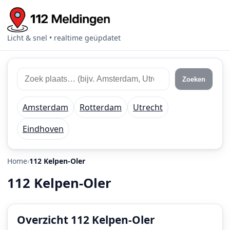
Licht & snel • realtime geüpdatet
Zoek
Zoek
Zoeken
112
plaats
meldingen
of
Amsterdam
Rotterdam
Utrecht
regio
Eindhoven
Home
112 Kelpen-Oler
112 Kelpen-Oler
Overzicht 112 Kelpen-Oler