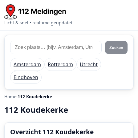
Licht & snel • realtime geüpdatet
Zoek
Zoek
Zoeken
112
plaats
meldingen
of
Amsterdam
Rotterdam
Utrecht
regio
Eindhoven
Home
112 Koudekerke
112 Koudekerke
Overzicht 112 Koudekerke