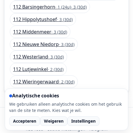
112 Barsingerhorn
· 1 (24u)
· 3 (30d)
112 Hippolytushoef
· 3 (30d)
112 Middenmeer
· 3 (30d)
112 Nieuwe Niedorp
· 3 (30d)
112 Westerland
· 3 (30d)
112 Lutjewinkel
· 2 (30d)
112 Wieringerwaard
· 2 (30d)
Analytische cookies
We gebruiken alleen analytische cookies om het gebruik
van de site te meten. Kies wat je wil.
©
2026
112-meldingen.nl • 112 meldingen is onderdeel
Accepteren
Weigeren
Instellingen
van DaLec.
RSS feed
·
Cookie-instellingen
·
Telegram