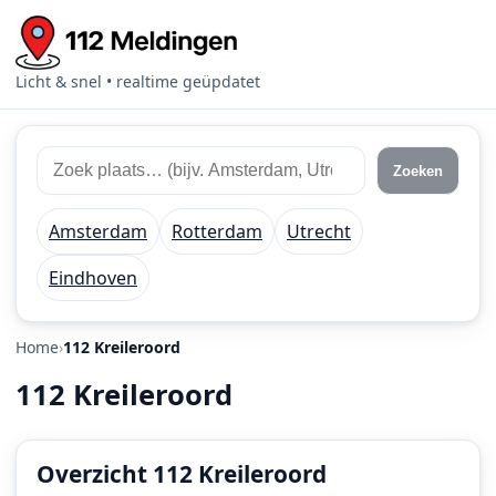
Licht & snel • realtime geüpdatet
Zoek
Zoek
Zoeken
112
plaats
meldingen
of
Amsterdam
Rotterdam
Utrecht
regio
Eindhoven
Home
112 Kreileroord
112 Kreileroord
Overzicht 112 Kreileroord