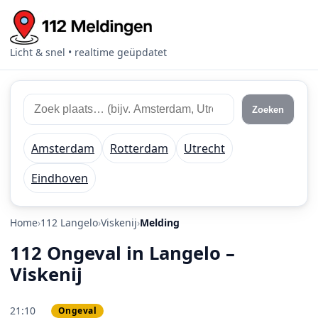
Licht & snel • realtime geüpdatet
Zoek 112 meldingen
Zoek plaats of regio
Zoeken
Amsterdam
Rotterdam
Utrecht
Eindhoven
Home
112 Langelo
Viskenij
Melding
112 Ongeval in Langelo –
Viskenij
21:10
Ongeval
PRIO 1