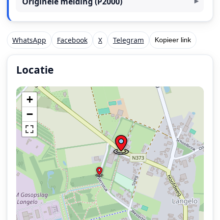
Originele melding (P2000)
WhatsApp
Facebook
X
Telegram
Kopieer link
Locatie
Locatie van het incident: Viskenij, Langelo.
+
−