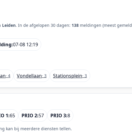
n
Leiden
. In de afgelopen 30 dagen:
138
meldingen (meest gemeld:
lding:
07-08 12:19
aan
Vondellaan
Stationsplein
· 4
· 3
· 3
O 1:
65
PRIO 2:
57
PRIO 3:
8
ng kan bij meerdere diensten tellen.