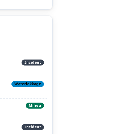
Incident
Waterlekkage
Milieu
Incident