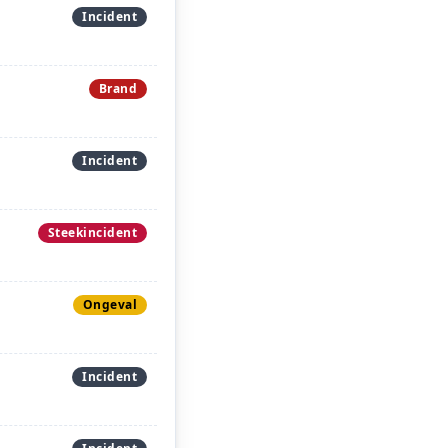
Incident
Brand
Incident
Steekincident
Ongeval
Incident