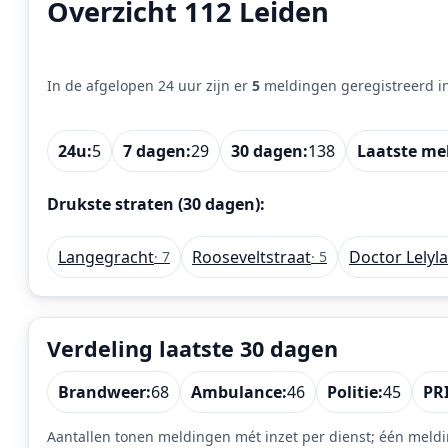
Overzicht 112 Leiden
In de afgelopen 24 uur zijn er
5
meldingen geregistreerd i
24u:
5
7 dagen:
29
30 dagen:
138
Laatste me
Drukste straten (30 dagen):
Langegracht
Rooseveltstraat
Doctor Lelyl
· 7
· 5
Verdeling laatste 30 dagen
Brandweer:
68
Ambulance:
46
Politie:
45
PRI
Aantallen tonen meldingen mét inzet per dienst; één meldi