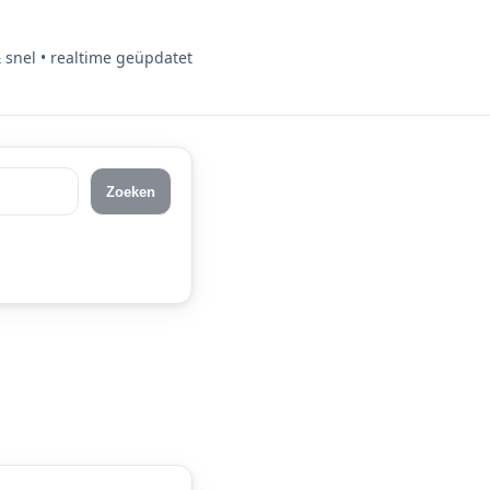
& snel • realtime geüpdatet
Zoeken