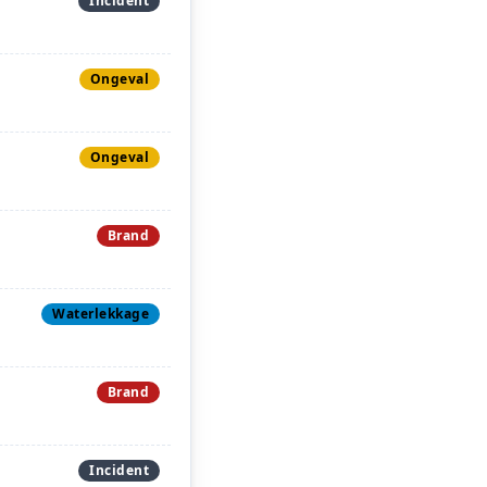
Incident
Ongeval
Ongeval
Brand
Waterlekkage
Brand
Incident