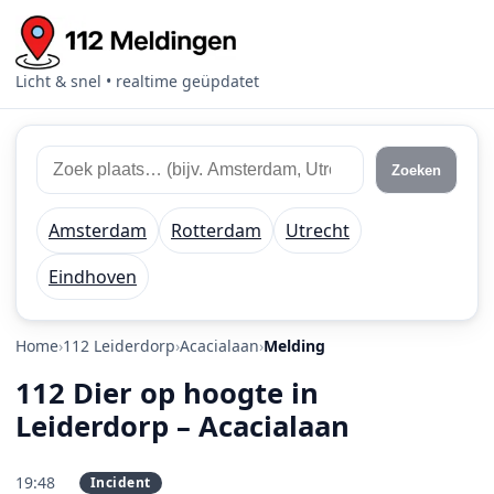
Licht & snel • realtime geüpdatet
Zoek 112 meldingen
Zoek plaats of regio
Zoeken
Amsterdam
Rotterdam
Utrecht
Eindhoven
Home
112 Leiderdorp
Acacialaan
Melding
112 Dier op hoogte in
Leiderdorp – Acacialaan
19:48
Incident
PRIO 2