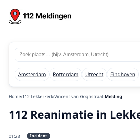
Zoek 112 meldingen
Zoek plaats of regio
Amsterdam
Rotterdam
Utrecht
Eindhoven
Home
112 Lekkerkerk
Vincent van Goghstraat
Melding
112 Reanimatie in Lekk
01:28
Incident
PRIO 1