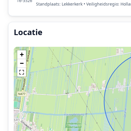
16-3526
Standplaats: Lekkerkerk • Veiligheidsregio: Hol
Locatie
Locatie van het incident: Vincent van Goghstraat, Le
+
−