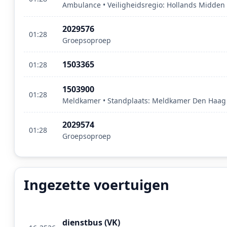
Ambulance • Veiligheidsregio: Hollands Midden
2029576
01:28
Groepsoproep
1503365
01:28
1503900
01:28
Meldkamer • Standplaats: Meldkamer Den Haag •
2029574
01:28
Groepsoproep
Ingezette voertuigen
dienstbus (VK)