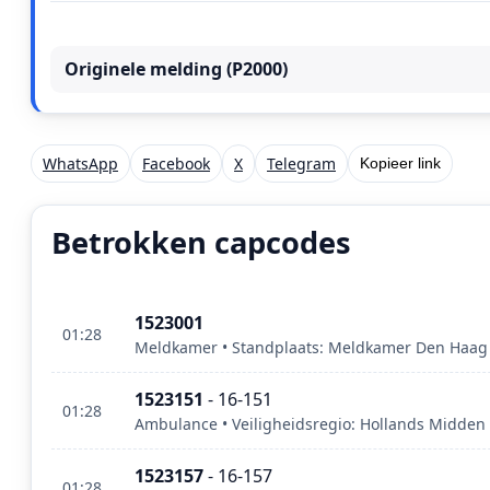
Originele melding (P2000)
WhatsApp
Facebook
X
Telegram
Kopieer link
Betrokken capcodes
1523001
01:28
Meldkamer • Standplaats: Meldkamer Den Haag •
1523151
- 16-151
01:28
Ambulance • Veiligheidsregio: Hollands Midden
1523157
- 16-157
01:28