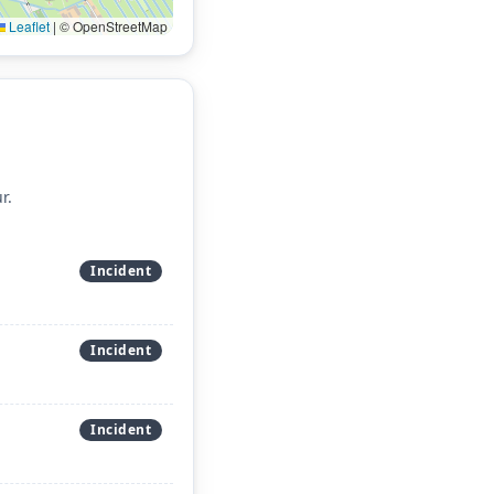
Leaflet
|
© OpenStreetMap
r.
Incident
Incident
Incident