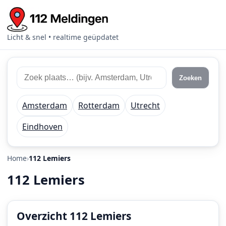
Licht & snel • realtime geüpdatet
Zoek
Zoek
Zoeken
112
plaats
meldingen
of
Amsterdam
Rotterdam
Utrecht
regio
Eindhoven
Home
112 Lemiers
112 Lemiers
Overzicht 112 Lemiers