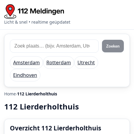
Licht & snel • realtime geüpdatet
Zoek
Zoek
Zoeken
112
plaats
meldingen
of
Amsterdam
Rotterdam
Utrecht
regio
Eindhoven
Home
112 Lierderholthuis
112 Lierderholthuis
Overzicht 112 Lierderholthuis