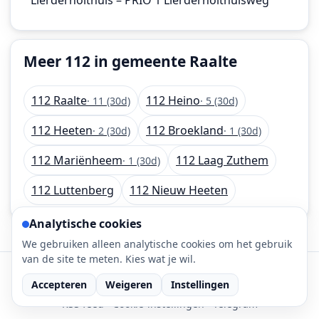
Meer 112 in gemeente Raalte
112 Raalte
112 Heino
· 11 (30d)
· 5 (30d)
112 Heeten
112 Broekland
· 2 (30d)
· 1 (30d)
112 Mariënheem
112 Laag Zuthem
· 1 (30d)
112 Luttenberg
112 Nieuw Heeten
Analytische cookies
We gebruiken alleen analytische cookies om het gebruik
van de site te meten. Kies wat je wil.
©
2026
112-meldingen.nl • 112 meldingen is onderdeel
Accepteren
Weigeren
Instellingen
van DaLec.
RSS feed
·
Cookie-instellingen
·
Telegram