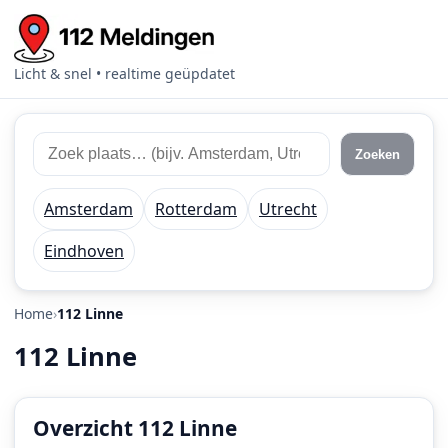
Licht & snel • realtime geüpdatet
Zoek
Zoek
Zoeken
112
plaats
meldingen
of
Amsterdam
Rotterdam
Utrecht
regio
Eindhoven
Home
112 Linne
112 Linne
Overzicht 112 Linne