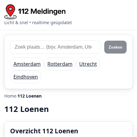
Licht & snel • realtime geüpdatet
Zoek
Zoek
Zoeken
112
plaats
meldingen
of
Amsterdam
Rotterdam
Utrecht
regio
Eindhoven
Home
112 Loenen
112 Loenen
Overzicht 112 Loenen