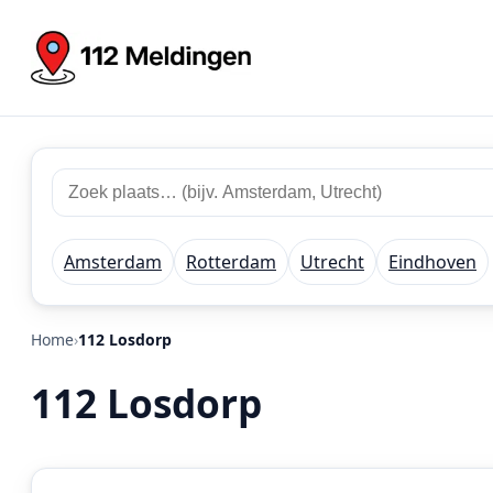
Zoek
Zoek
plaats
112
of
meldingen
regio
Amsterdam
Rotterdam
Utrecht
Eindhoven
Home
112 Losdorp
112 Losdorp