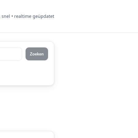
& snel • realtime geüpdatet
Zoeken