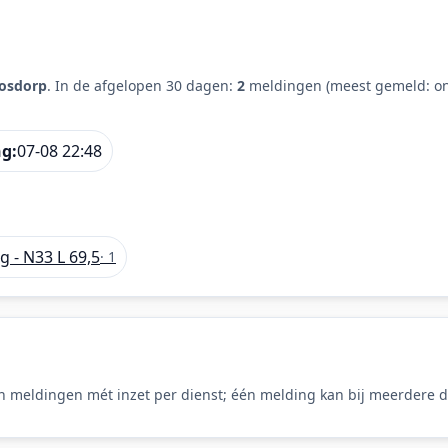
osdorp
. In de afgelopen 30 dagen:
2
meldingen (meest gemeld: on
ng:
07-08 22:48
 - N33 L 69,5
· 1
n meldingen mét inzet per dienst; één melding kan bij meerdere di