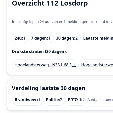
Overzicht 112 Losdorp
In de afgelopen 24 uur zijn er
1
melding geregistreerd in
L
24u:
1
7 dagen:
1
30 dagen:
2
Laatste meldi
Drukste straten (30 dagen):
Hogelandsterweg - N33 L 68,5
Hogelandsterweg
· 1
Verdeling laatste 30 dagen
Brandweer:
1
Politie:
2
PRIO 1:
2
Aantallen tone