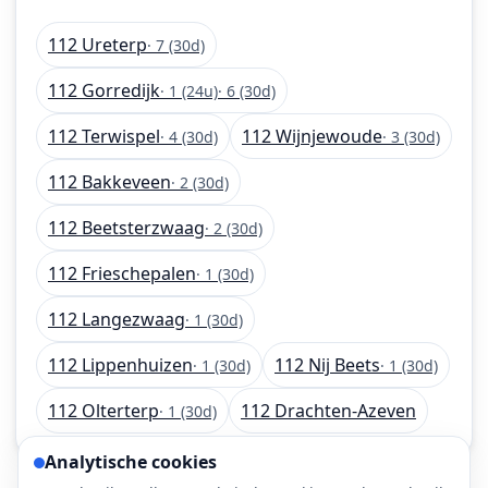
112 Ureterp
· 7 (30d)
112 Gorredijk
· 1 (24u)
· 6 (30d)
112 Terwispel
112 Wijnjewoude
· 4 (30d)
· 3 (30d)
112 Bakkeveen
· 2 (30d)
112 Beetsterzwaag
· 2 (30d)
112 Frieschepalen
· 1 (30d)
112 Langezwaag
· 1 (30d)
112 Lippenhuizen
112 Nij Beets
· 1 (30d)
· 1 (30d)
112 Olterterp
112 Drachten-Azeven
· 1 (30d)
Analytische cookies