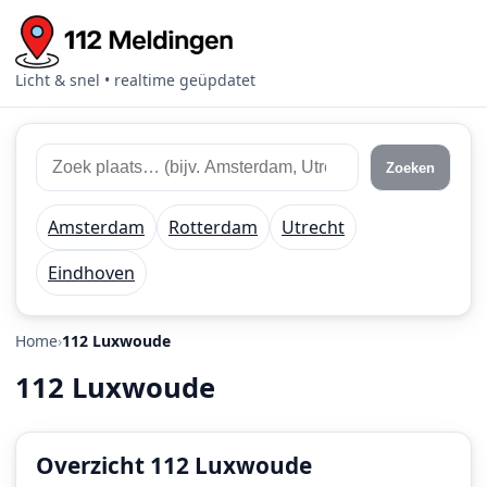
Licht & snel • realtime geüpdatet
Zoek
Zoek
Zoeken
112
plaats
meldingen
of
Amsterdam
Rotterdam
Utrecht
regio
Eindhoven
Home
112 Luxwoude
112 Luxwoude
Overzicht 112 Luxwoude