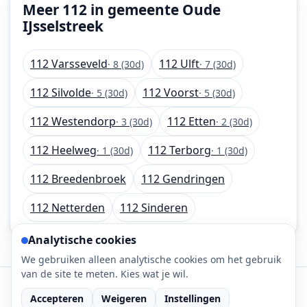
Meer 112 in gemeente Oude
IJsselstreek
112 Varsseveld
112 Ulft
· 8 (30d)
· 7 (30d)
112 Silvolde
112 Voorst
· 5 (30d)
· 5 (30d)
112 Westendorp
112 Etten
· 3 (30d)
· 2 (30d)
112 Heelweg
112 Terborg
· 1 (30d)
· 1 (30d)
112 Breedenbroek
112 Gendringen
112 Netterden
112 Sinderen
Analytische cookies
We gebruiken alleen analytische cookies om het gebruik
van de site te meten. Kies wat je wil.
©
2026
112-meldingen.nl • 112 meldingen is onderdeel
Accepteren
Weigeren
Instellingen
van DaLec.