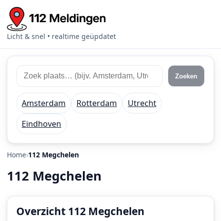
Licht & snel • realtime geüpdatet
Zoek
Zoek
Zoeken
112
plaats
meldingen
of
Amsterdam
Rotterdam
Utrecht
regio
Eindhoven
Home
112 Megchelen
112 Megchelen
Overzicht 112 Megchelen