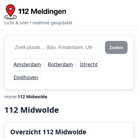
Licht & snel • realtime geüpdatet
Zoek
Zoek
Zoeken
112
plaats
meldingen
of
Amsterdam
Rotterdam
Utrecht
regio
Eindhoven
Home
112 Midwolde
112 Midwolde
Overzicht 112 Midwolde