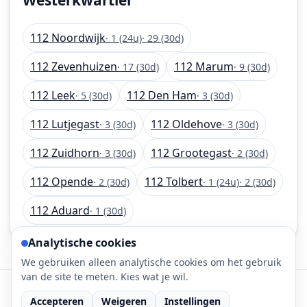
112 Noordwijk
· 1 (24u)
· 29 (30d)
112 Zevenhuizen
112 Marum
· 17 (30d)
· 9 (30d)
112 Leek
112 Den Ham
· 5 (30d)
· 3 (30d)
112 Lutjegast
112 Oldehove
· 3 (30d)
· 3 (30d)
112 Zuidhorn
112 Grootegast
· 3 (30d)
· 2 (30d)
112 Opende
112 Tolbert
· 2 (30d)
· 1 (24u)
· 2 (30d)
112 Aduard
· 1 (30d)
Analytische cookies
We gebruiken alleen analytische cookies om het gebruik
van de site te meten. Kies wat je wil.
©
2026
112-meldingen.nl • 112 meldingen is onderdeel
Accepteren
Weigeren
Instellingen
van DaLec.