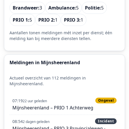
Brandweer:
3
Ambulance:
5
Politie:
5
PRIO 1:
5
PRIO 2:
1
PRIO 3:
1
Aantallen tonen meldingen mét inzet per dienst; één
melding kan bij meerdere diensten tellen.
Meldingen in Mijnsheerenland
Actueel overzicht van 112 meldingen in
Mijnsheerenland.
07:19
Ongeval
22 uur geleden
Mijnsheerenland – PRIO 1 Achterweg
08:54
Incident
2 dagen geleden
Mijnsheerenland – PRIO 3 Provincialeweg -