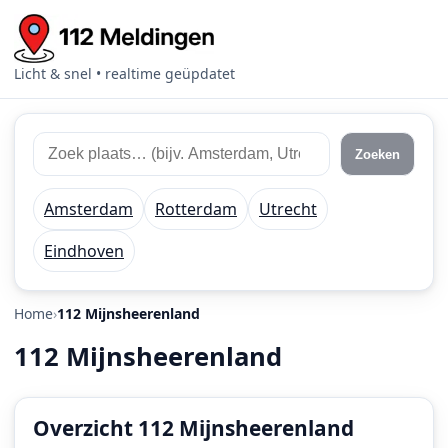
Licht & snel • realtime geüpdatet
Zoek
Zoek
Zoeken
112
plaats
meldingen
of
Amsterdam
Rotterdam
Utrecht
regio
Eindhoven
Home
112 Mijnsheerenland
112 Mijnsheerenland
Overzicht 112 Mijnsheerenland