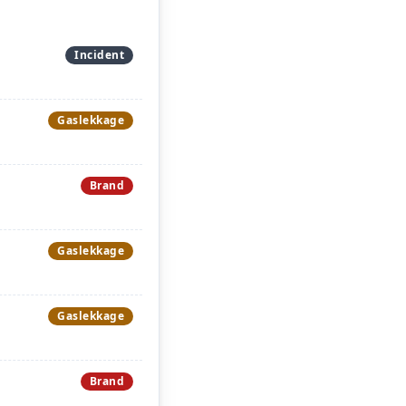
Incident
Gaslekkage
Brand
Gaslekkage
Gaslekkage
Brand