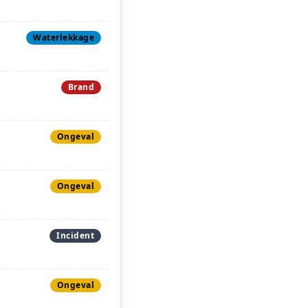
Waterlekkage
Brand
Ongeval
Ongeval
Incident
Ongeval