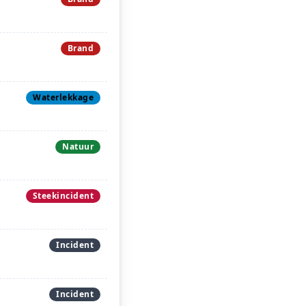
Brand
Waterlekkage
Natuur
Steekincident
Incident
Incident