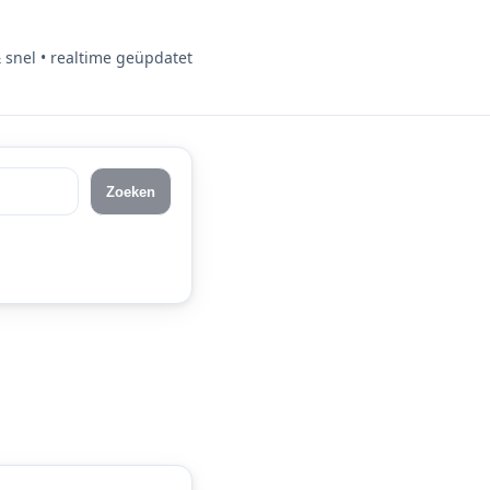
& snel • realtime geüpdatet
Zoeken