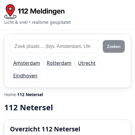
Licht & snel • realtime geüpdatet
Zoek
Zoek
Zoeken
112
plaats
meldingen
of
Amsterdam
Rotterdam
Utrecht
regio
Eindhoven
Home
112 Netersel
112 Netersel
Overzicht 112 Netersel