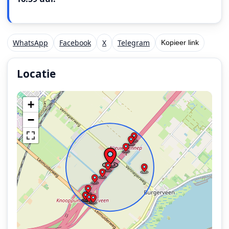
WhatsApp
Facebook
X
Telegram
Kopieer link
Locatie
Locatie van het incident: Rijksweg A4 R 17,2 A - Nieuw
+
−