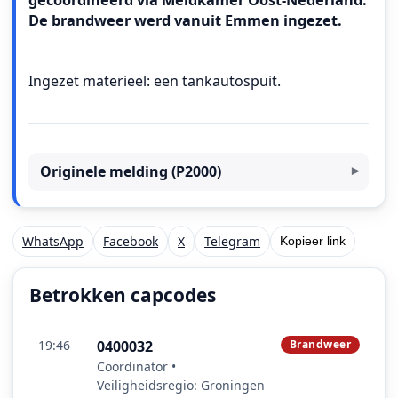
gecoördineerd via Meldkamer Oost‑Nederland.
De brandweer werd vanuit Emmen ingezet.
Ingezet materieel: een tankautospuit.
Originele melding (P2000)
WhatsApp
Facebook
X
Telegram
Kopieer link
Betrokken capcodes
19:46
0400032
Brandweer
Coördinator •
Veiligheidsregio: Groningen