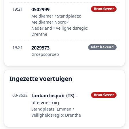
19:21
0502999
Brandweer
Meldkamer • Standplaats:
Meldkamer Noord-
Nederland • Veiligheidsregio:
Drenthe
19:21
2029573
Niet bekend
Groepsoproep
Ingezette voertuigen
03-8632
tankautospuit (TS)
–
Brandweer
blusvoertuig
Standplaats: Emmen •
Veiligheidsregio: Drenthe