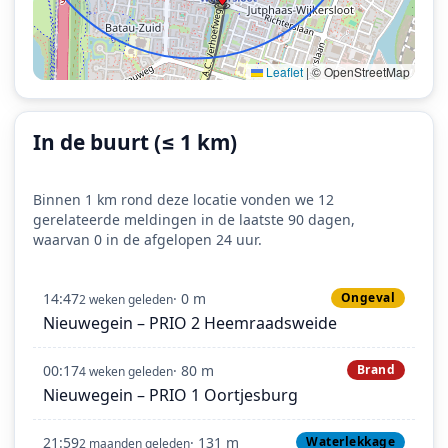
Leaflet
|
© OpenStreetMap
In de buurt (≤ 1 km)
Binnen 1 km rond deze locatie vonden we 12
gerelateerde meldingen in de laatste 90 dagen,
waarvan 0 in de afgelopen 24 uur.
14:47
· 0 m
Ongeval
2 weken geleden
Nieuwegein – PRIO 2 Heemraadsweide
00:17
· 80 m
Brand
4 weken geleden
Nieuwegein – PRIO 1 Oortjesburg
21:59
· 131 m
Waterlekkage
2 maanden geleden