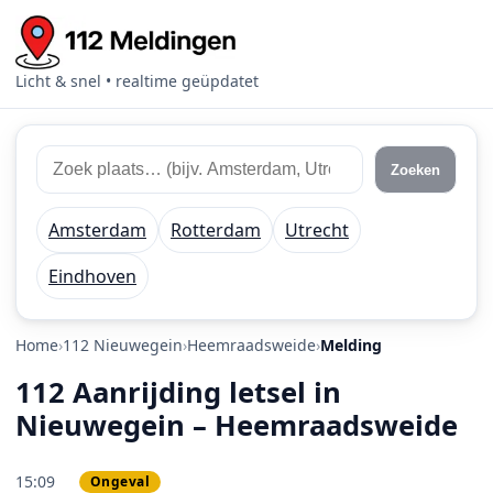
Licht & snel • realtime geüpdatet
Zoek 112 meldingen
Zoek plaats of regio
Zoeken
Amsterdam
Rotterdam
Utrecht
Eindhoven
Home
112 Nieuwegein
Heemraadsweide
Melding
112 Aanrijding letsel in
Nieuwegein – Heemraadsweide
15:09
Ongeval
PRIO 2