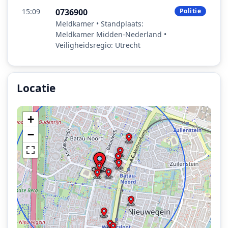
15:09
0736900
Politie
Meldkamer • Standplaats:
Meldkamer Midden-Nederland •
Veiligheidsregio: Utrecht
Locatie
Locatie van het incident: Heemraadsweide, Nieuwegein
+
−