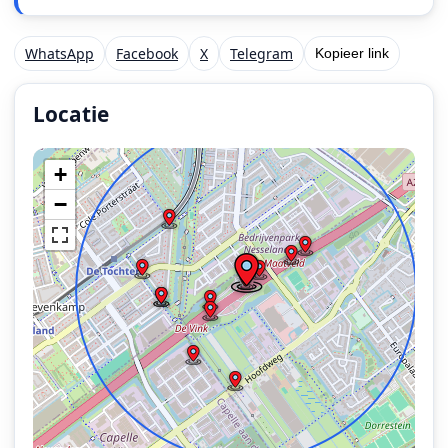
WhatsApp
Facebook
X
Telegram
Kopieer link
Locatie
Locatie van het incident: Rijksweg A20 R 40,3, Nieuwerk
+
−