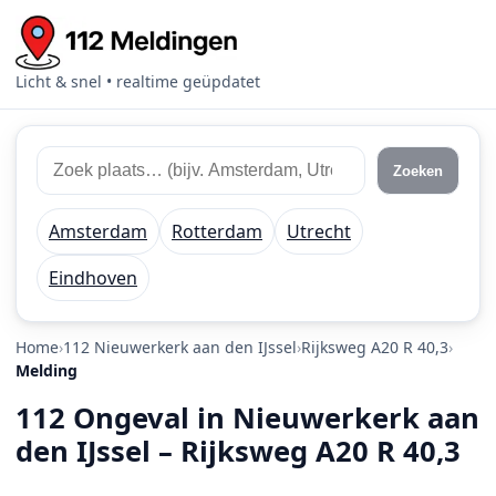
Licht & snel • realtime geüpdatet
Zoek 112 meldingen
Zoek plaats of regio
Zoeken
Amsterdam
Rotterdam
Utrecht
Eindhoven
Home
112 Nieuwerkerk aan den IJssel
Rijksweg A20 R 40,3
Melding
112 Ongeval in Nieuwerkerk aan
den IJssel – Rijksweg A20 R 40,3