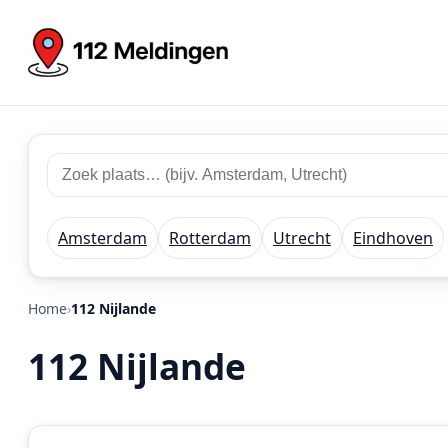
Zoek
Zoek
plaats
112
of
meldingen
regio
Amsterdam
Rotterdam
Utrecht
Eindhoven
Home
112 Nijlande
112 Nijlande