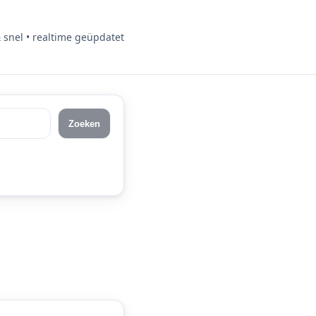
& snel • realtime geüpdatet
Zoeken