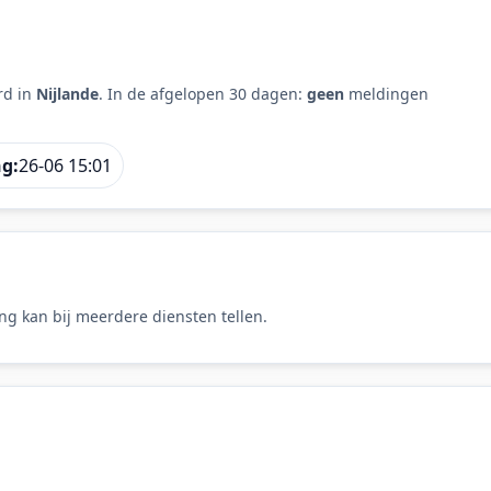
rd in
Nijlande
. In de afgelopen 30 dagen:
geen
meldingen
ng:
26-06 15:01
ng kan bij meerdere diensten tellen.