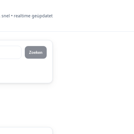
& snel • realtime geüpdatet
Zoeken