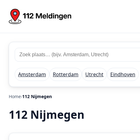
Zoek
Zoek
plaats
112
of
meldingen
regio
Amsterdam
Rotterdam
Utrecht
Eindhoven
Home
112 Nijmegen
112 Nijmegen