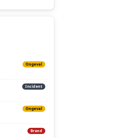
Ongeval
Incident
Ongeval
Brand