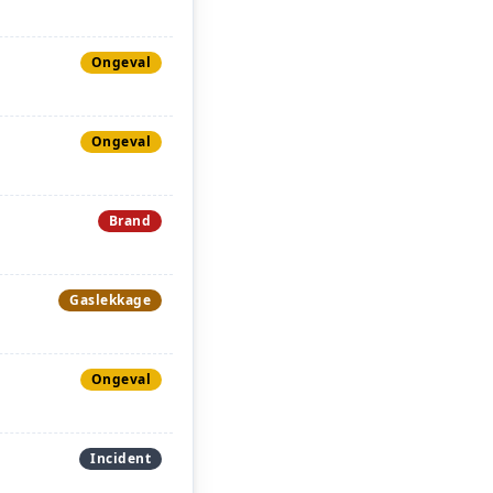
Ongeval
Ongeval
Brand
Gaslekkage
Ongeval
Incident