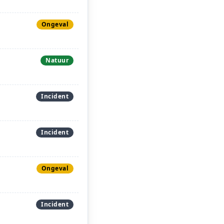
Ongeval
Natuur
Incident
Incident
Ongeval
Incident