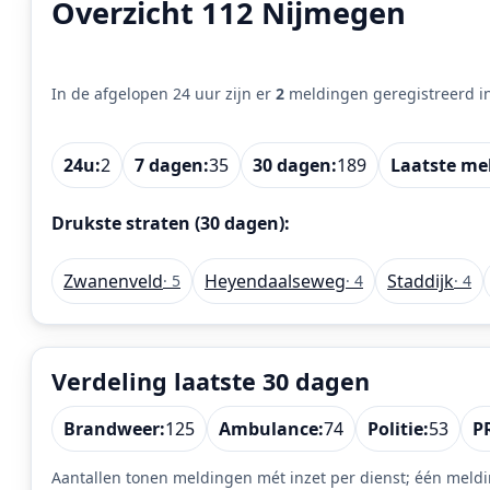
Overzicht 112 Nijmegen
In de afgelopen 24 uur zijn er
2
meldingen geregistreerd i
24u:
2
7 dagen:
35
30 dagen:
189
Laatste me
Drukste straten (30 dagen):
Zwanenveld
Heyendaalseweg
Staddijk
· 5
· 4
· 4
Verdeling laatste 30 dagen
Brandweer:
125
Ambulance:
74
Politie:
53
P
Aantallen tonen meldingen mét inzet per dienst; één meldi