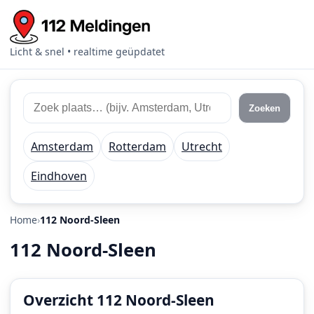
Licht & snel • realtime geüpdatet
Zoek
Zoek
Zoeken
112
plaats
meldingen
of
Amsterdam
Rotterdam
Utrecht
regio
Eindhoven
Home
112 Noord-Sleen
112 Noord-Sleen
Overzicht 112 Noord-Sleen