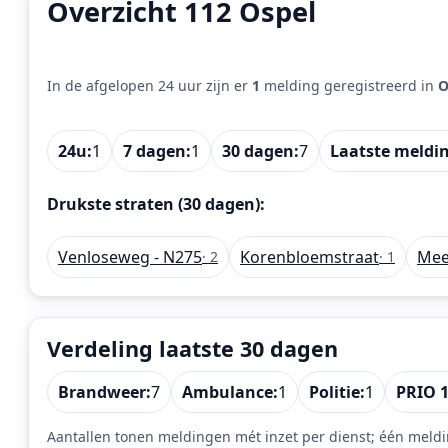
Overzicht 112 Ospel
In de afgelopen 24 uur zijn er
1
melding geregistreerd in
O
24u:
1
7 dagen:
1
30 dagen:
7
Laatste meldi
Drukste straten (30 dagen):
Venloseweg - N275
Korenbloemstraat
Mee
· 2
· 1
Verdeling laatste 30 dagen
Brandweer:
7
Ambulance:
1
Politie:
1
PRIO 1
Aantallen tonen meldingen mét inzet per dienst; één meldi