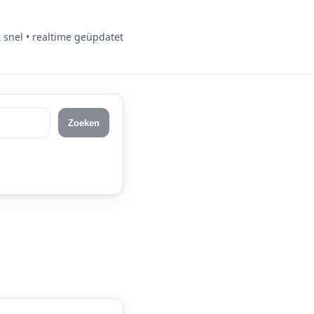
& snel • realtime geüpdatet
Zoeken