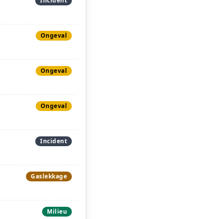
Incident
Ongeval
Ongeval
Ongeval
Incident
Gaslekkage
Milieu