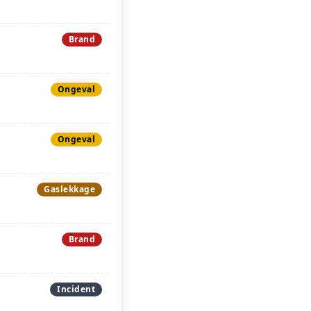
Brand
Ongeval
Ongeval
Gaslekkage
Brand
Incident