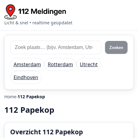
Licht & snel • realtime geüpdatet
Zoek
Zoek
Zoeken
112
plaats
meldingen
of
Amsterdam
Rotterdam
Utrecht
regio
Eindhoven
Home
112 Papekop
112 Papekop
Overzicht 112 Papekop