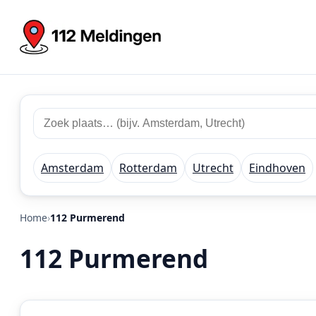
Zoek
Zoek
plaats
112
of
meldingen
regio
Amsterdam
Rotterdam
Utrecht
Eindhoven
Home
112 Purmerend
112 Purmerend