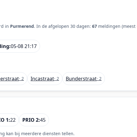
rd in
Purmerend
. In de afgelopen 30 dagen:
67
meldingen (meest 
ding:
05-08 21:17
erstraat
Incastraat
Bunderstraat
· 2
· 2
· 2
O 1:
22
PRIO 2:
45
ng kan bij meerdere diensten tellen.