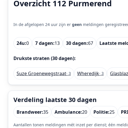
Overzicht 112 Purmerend
In de afgelopen 24 uur zijn er
geen
meldingen geregistree
24u:
0
7 dagen:
13
30 dagen:
67
Laatste mel
Drukste straten (30 dagen):
Suze Groenewegstraat
Wheredijk
Glasblaz
· 3
· 3
Verdeling laatste 30 dagen
Brandweer:
35
Ambulance:
20
Politie:
25
PRI
Aantallen tonen meldingen mét inzet per dienst; één meldi