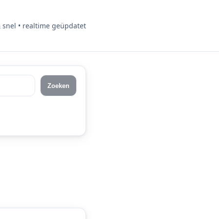
& snel • realtime geüpdatet
Zoeken