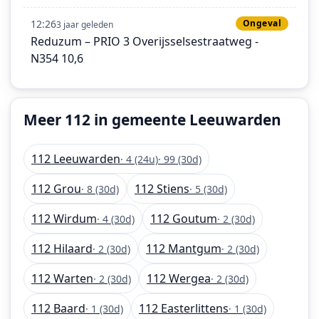
12:26
Ongeval
3 jaar geleden
Reduzum – PRIO 3 Overijsselsestraatweg -
N354 10,6
Meer 112 in gemeente Leeuwarden
112 Leeuwarden
· 4 (24u)
· 99 (30d)
112 Grou
112 Stiens
· 8 (30d)
· 5 (30d)
112 Wirdum
112 Goutum
· 4 (30d)
· 2 (30d)
112 Hilaard
112 Mantgum
· 2 (30d)
· 2 (30d)
112 Warten
112 Wergea
· 2 (30d)
· 2 (30d)
112 Baard
112 Easterlittens
· 1 (30d)
· 1 (30d)