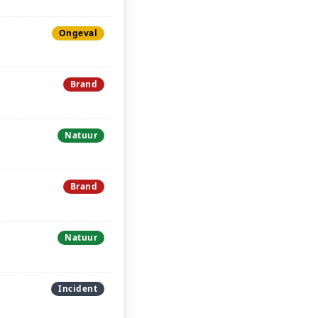
Ongeval
Brand
Natuur
Brand
Natuur
Incident