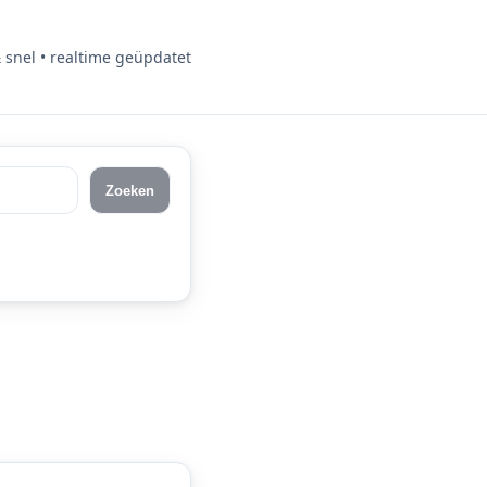
& snel • realtime geüpdatet
Zoeken