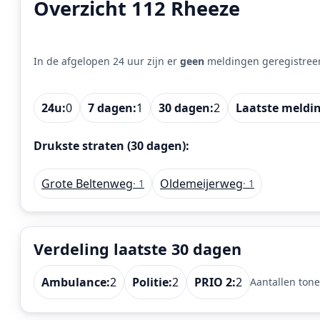
Overzicht 112 Rheeze
In de afgelopen 24 uur zijn er
geen
meldingen geregistree
24u:
0
7 dagen:
1
30 dagen:
2
Laatste meldi
Drukste straten (30 dagen):
Grote Beltenweg
Oldemeijerweg
· 1
· 1
Verdeling laatste 30 dagen
Ambulance:
2
Politie:
2
PRIO 2:
2
Aantallen tone