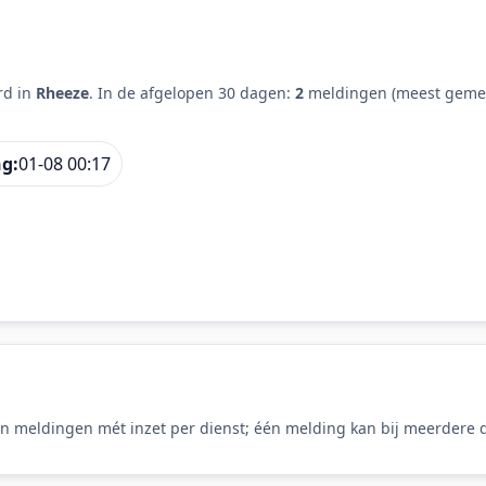
rd in
Rheeze
. In de afgelopen 30 dagen:
2
meldingen (meest gemel
ng:
01-08 00:17
n meldingen mét inzet per dienst; één melding kan bij meerdere d