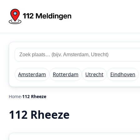
Zoek
Zoek
plaats
112
of
meldingen
regio
Amsterdam
Rotterdam
Utrecht
Eindhoven
Home
112 Rheeze
112 Rheeze