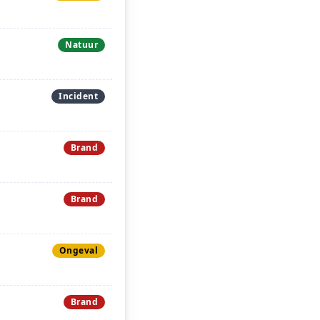
Natuur
Incident
Brand
Brand
Ongeval
Brand