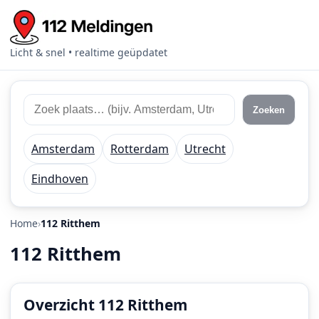
Licht & snel • realtime geüpdatet
Zoek
Zoek
Zoeken
112
plaats
meldingen
of
Amsterdam
Rotterdam
Utrecht
regio
Eindhoven
Home
112 Ritthem
112 Ritthem
Overzicht 112 Ritthem