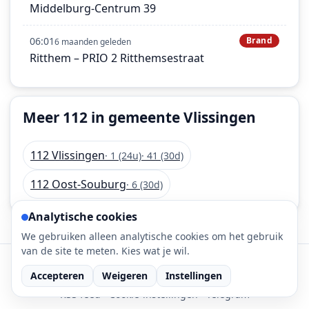
Middelburg-Centrum 39
06:01
Brand
6 maanden geleden
Ritthem – PRIO 2 Ritthemsestraat
Meer 112 in gemeente Vlissingen
112 Vlissingen
· 1 (24u)
· 41 (30d)
112 Oost-Souburg
· 6 (30d)
Analytische cookies
We gebruiken alleen analytische cookies om het gebruik
van de site te meten. Kies wat je wil.
©
2026
112-meldingen.nl • 112 meldingen is onderdeel
Accepteren
Weigeren
Instellingen
van DaLec.
RSS feed
·
Cookie-instellingen
·
Telegram