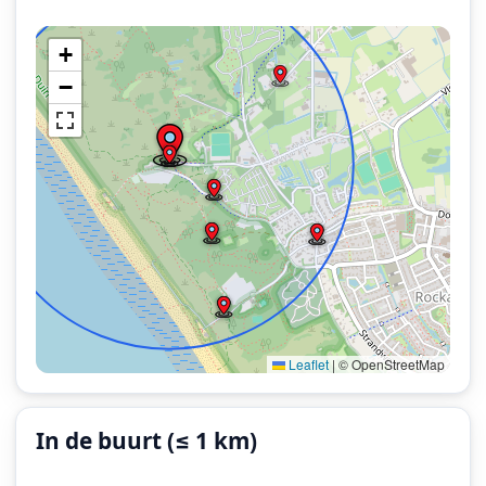
+
−
Leaflet
|
© OpenStreetMap
In de buurt (≤ 1 km)