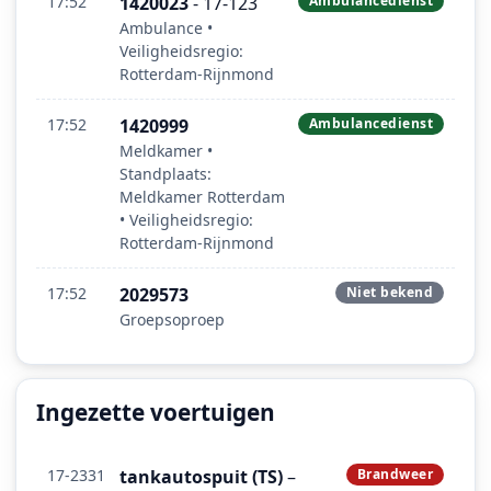
17:52
1420023
- 17-123
Ambulancedienst
Ambulance •
Veiligheidsregio:
Rotterdam-Rijnmond
17:52
1420999
Ambulancedienst
Meldkamer •
Standplaats:
Meldkamer Rotterdam
• Veiligheidsregio:
Rotterdam-Rijnmond
17:52
2029573
Niet bekend
Groepsoproep
Ingezette voertuigen
17-2331
tankautospuit (TS)
–
Brandweer