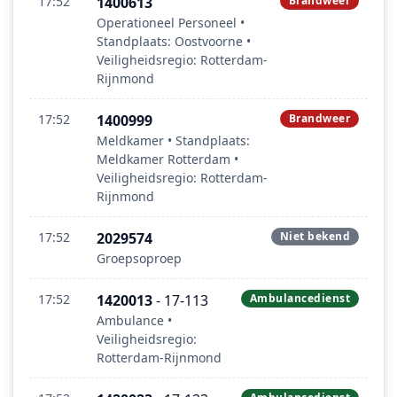
17:52
1400613
Brandweer
Operationeel Personeel •
Standplaats: Oostvoorne •
Veiligheidsregio: Rotterdam-
Rijnmond
17:52
1400999
Brandweer
Meldkamer • Standplaats:
Meldkamer Rotterdam •
Veiligheidsregio: Rotterdam-
Rijnmond
17:52
2029574
Niet bekend
Groepsoproep
17:52
1420013
- 17-113
Ambulancedienst
Ambulance •
Veiligheidsregio:
Rotterdam-Rijnmond