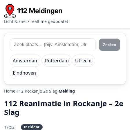
Licht & snel • realtime geüpdatet
Zoek 112 meldingen
Zoek plaats of regio
Zoeken
Amsterdam
Rotterdam
Utrecht
Eindhoven
Home
112 Rockanje
2e Slag
Melding
112 Reanimatie in Rockanje – 2e
Slag
17:52
Incident
PRIO 1