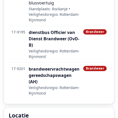
blusvoertuig
Standplaats: Rockanje •
Veiligheidsregio: Rotterdam-
Rijnmond
17-9195
dienstbus Officier van
Brandweer
Dienst Brandweer (OvD-
B)
Veiligheidsregio: Rotterdam-
Rijnmond
17-9201
brandweervrachtwagen
Brandweer
gereedschapswagen
(AH)
Veiligheidsregio: Rotterdam-
Rijnmond
Locatie
Locatie van het incident: 2e Slag, Rockanje.