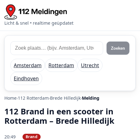
Licht & snel • realtime geüpdatet
Zoek 112 meldingen
Zoek plaats of regio
Zoeken
Amsterdam
Rotterdam
Utrecht
Eindhoven
Home
112 Rotterdam
Brede Hilledijk
Melding
112 Brand in een scooter in
Rotterdam – Brede Hilledijk
20:49
Brand
PRIO 1