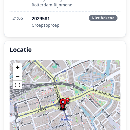
Rotterdam-Rijnmond
21:06
2029581
Niet bekend
Groepsoproep
Locatie
Locatie van het incident: Coolsingel, Rotterdam.
+
−