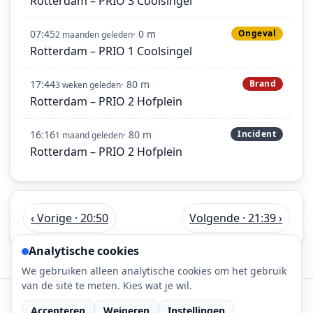
Rotterdam – PRIO 3 Coolsingel
07:45
· 0 m
Ongeval
2 maanden geleden
Rotterdam – PRIO 1 Coolsingel
17:44
· 80 m
Brand
3 weken geleden
Rotterdam – PRIO 2 Hofplein
16:16
· 80 m
Incident
1 maand geleden
Rotterdam – PRIO 2 Hofplein
‹ Vorige · 20:50
Volgende · 21:39 ›
Analytische cookies
We gebruiken alleen analytische cookies om het gebruik
van de site te meten. Kies wat je wil.
©
2026
112-meldingen.nl • 112 meldingen is onderdeel
Accepteren
Weigeren
Instellingen
van DaLec.