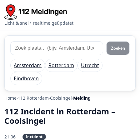
Licht & snel • realtime geüpdatet
Zoek 112 meldingen
Zoek plaats of regio
Zoeken
Amsterdam
Rotterdam
Utrecht
Eindhoven
Home
112 Rotterdam
Coolsingel
Melding
112 Incident in Rotterdam –
Coolsingel
21:06
Incident
PRIO 1