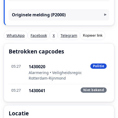
Originele melding (P2000)
WhatsApp
Facebook
X
Telegram
Kopieer link
Betrokken capcodes
05:27
1430020
Politie
Alarmering • Veiligheidsregio:
Rotterdam-Rijnmond
05:27
1430041
Niet bekend
Locatie
Locatie van het incident: Nieuwe Binnenweg, Rotterda