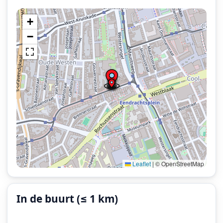
+
−
Leaflet
|
© OpenStreetMap
In de buurt (≤ 1 km)