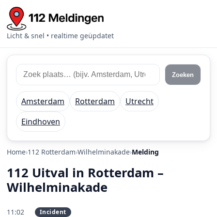
Licht & snel • realtime geüpdatet
Zoek 112 meldingen
Zoek plaats of regio
Zoeken
Amsterdam
Rotterdam
Utrecht
Eindhoven
Home
112 Rotterdam
Wilhelminakade
Melding
112 Uitval in Rotterdam –
Wilhelminakade
11:02
Incident
PRIO 3