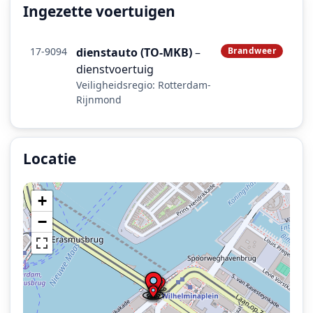
Ingezette voertuigen
17-9094
dienstauto (TO-MKB)
–
Brandweer
dienstvoertuig
Veiligheidsregio: Rotterdam-
Rijnmond
Locatie
Locatie van het incident: Wilhelminakade, Rotterdam.
+
−