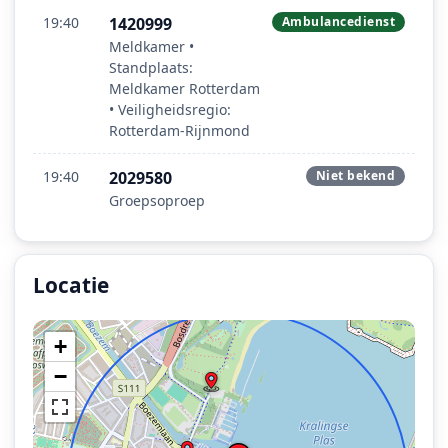
19:40
1420999
Ambulancedienst
Meldkamer •
Standplaats:
Meldkamer Rotterdam
• Veiligheidsregio:
Rotterdam-Rijnmond
19:40
2029580
Niet bekend
Groepsoproep
Locatie
Locatie van het incident: Kralingse Plaslaan, Rotterdam
+
−