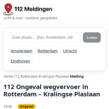
Licht & snel • realtime geüpdatet
Zoek 112 meldingen
Zoek plaats of regio
Zoeken
Amsterdam
Rotterdam
Utrecht
Eindhoven
Home
112 Rotterdam
Kralingse Plaslaan
Melding
112 Ongeval wegvervoer in
Rotterdam – Kralingse Plaslaan
19:40
Ongeval
PRIO 2