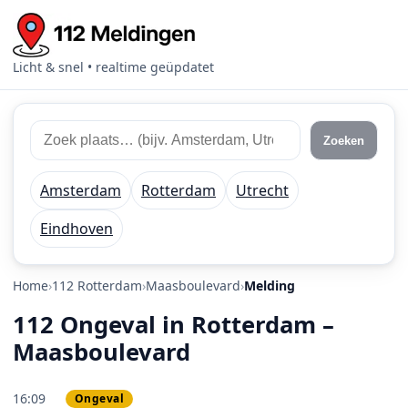
Licht & snel • realtime geüpdatet
Zoek 112 meldingen
Zoek plaats of regio
Zoeken
Amsterdam
Rotterdam
Utrecht
Eindhoven
Home
112 Rotterdam
Maasboulevard
Melding
112 Ongeval in Rotterdam –
Maasboulevard
16:09
Ongeval
PRIO 3