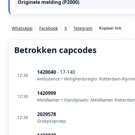
Originele melding (P2000)
WhatsApp
Facebook
X
Telegram
Kopieer link
Betrokken capcodes
1420040
- 17-140
12:30
Ambulance • Veiligheidsregio: Rotterdam-Rijn
1420999
12:30
Meldkamer • Standplaats: Meldkamer Rotterdam 
2029578
12:30
Groepsoproep