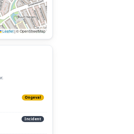
Leaflet
|
© OpenStreetMap
r.
Ongeval
Incident