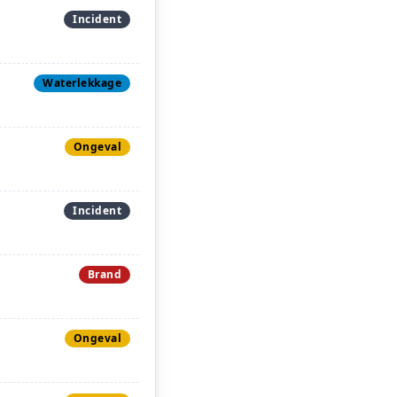
Incident
Waterlekkage
Ongeval
Incident
Brand
Ongeval