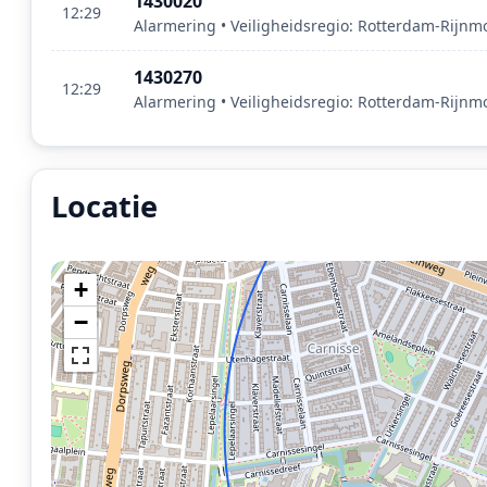
1430020
12:29
Alarmering • Veiligheidsregio: Rotterdam-Rijn
1430270
12:29
Alarmering • Veiligheidsregio: Rotterdam-Rijn
Locatie
Locatie van het incident: Zuidplein Hoog, Rotterdam.
+
−