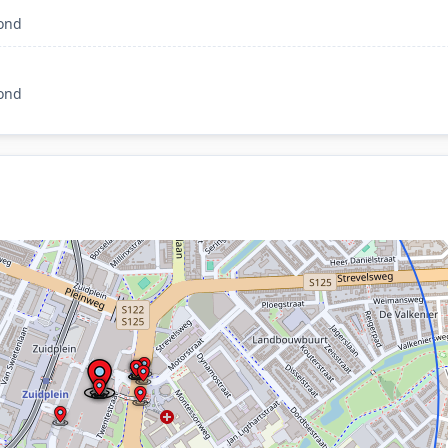
mond
mond