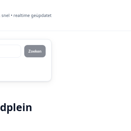
& snel • realtime geüpdatet
Zoeken
idplein