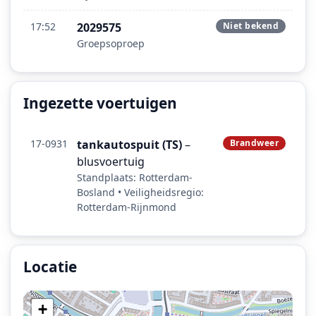
17:52
2029575
Niet bekend
Groepsoproep
Ingezette voertuigen
17-0931
tankautospuit (TS)
–
Brandweer
blusvoertuig
Standplaats: Rotterdam-
Bosland • Veiligheidsregio:
Rotterdam-Rijnmond
Locatie
Locatie van het incident: Kortebrantstraat, Rotterdam.
+