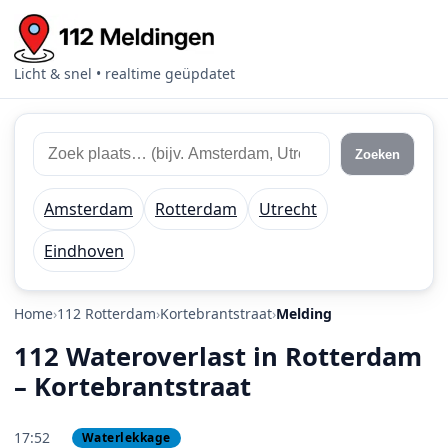
Licht & snel • realtime geüpdatet
Zoek 112 meldingen
Zoek plaats of regio
Zoeken
Amsterdam
Rotterdam
Utrecht
Eindhoven
Home
112 Rotterdam
Kortebrantstraat
Melding
112 Wateroverlast in Rotterdam
– Kortebrantstraat
17:52
Waterlekkage
PRIO 2