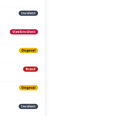
Incident
Steekincident
Ongeval
Brand
Ongeval
Incident