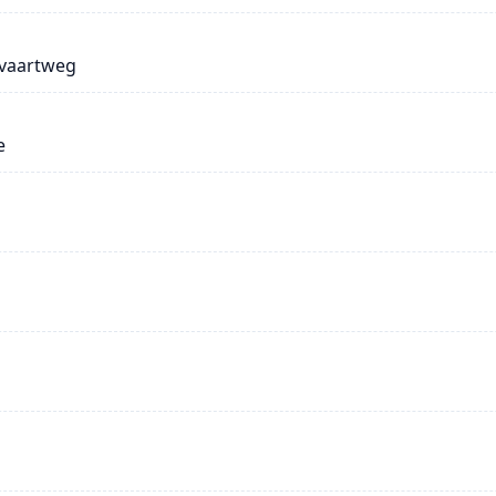
svaartweg
e