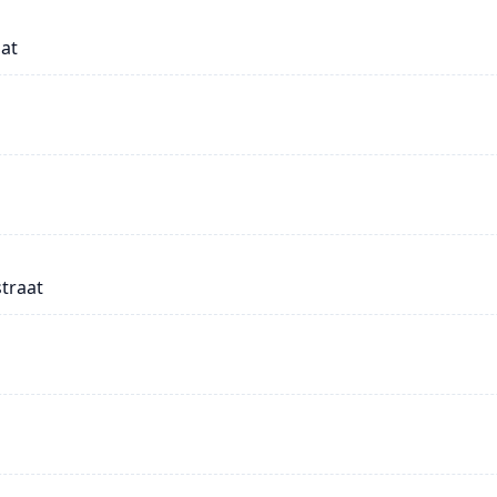
at
traat