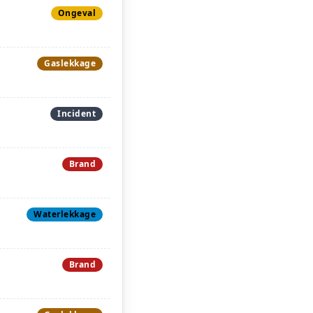
Ongeval
Gaslekkage
Incident
Brand
Waterlekkage
Brand