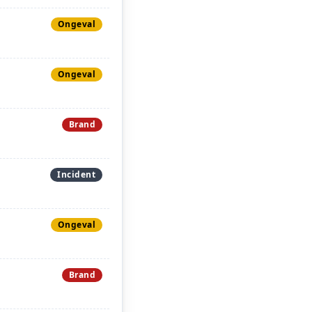
Ongeval
Ongeval
Brand
Incident
Ongeval
Brand