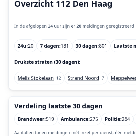
Overzicht 112 Den Haag
In de afgelopen 24 uur zijn er
20
meldingen geregistreerd 
24u:
20
7 dagen:
181
30 dagen:
801
Laatste 
Drukste straten (30 dagen):
Melis Stokelaan
Strand Noord
Meppelwe
· 12
· 7
Verdeling laatste 30 dagen
Brandweer:
519
Ambulance:
275
Politie:
264
Aantallen tonen meldingen mét inzet per dienst; één meldi