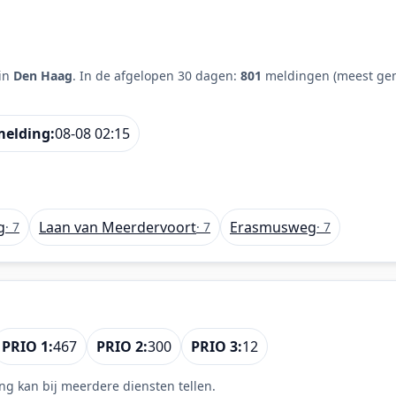
in
Den Haag
. In de afgelopen 30 dagen:
801
meldingen (meest gem
melding:
08-08 02:15
g
Laan van Meerdervoort
Erasmusweg
· 7
· 7
· 7
PRIO 1:
467
PRIO 2:
300
PRIO 3:
12
ng kan bij meerdere diensten tellen.