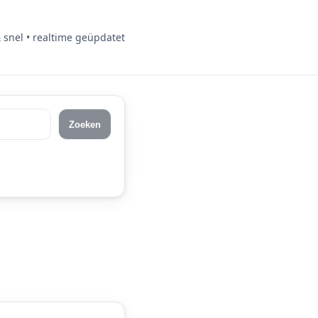
& snel • realtime geüpdatet
Zoeken