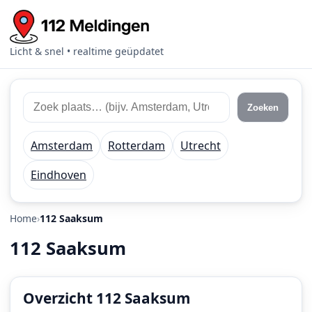
Licht & snel • realtime geüpdatet
Zoek
Zoek
Zoeken
112
plaats
meldingen
of
Amsterdam
Rotterdam
Utrecht
regio
Eindhoven
Home
112 Saaksum
112 Saaksum
Overzicht 112 Saaksum