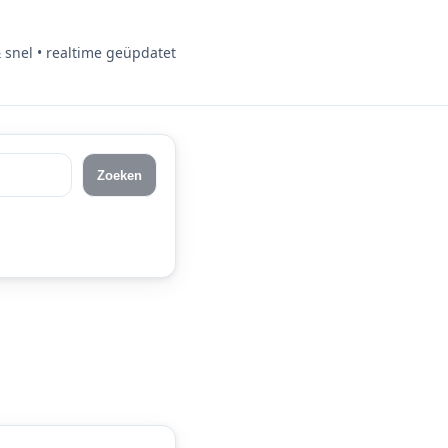
& snel • realtime geüpdatet
Zoeken