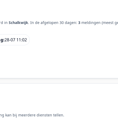
rd in
Schalkwijk
. In de afgelopen 30 dagen:
3
meldingen (meest ge
ng:
28-07 11:02
ng kan bij meerdere diensten tellen.