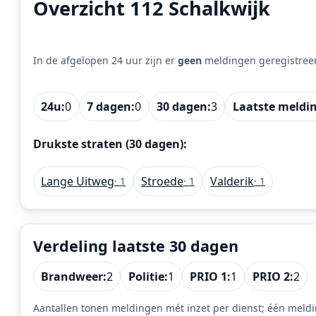
Overzicht 112 Schalkwijk
In de afgelopen 24 uur zijn er
geen
meldingen geregistree
24u:
0
7 dagen:
0
30 dagen:
3
Laatste meldi
Drukste straten (30 dagen):
Lange Uitweg
Stroede
Valderik
· 1
· 1
· 1
Verdeling laatste 30 dagen
Brandweer:
2
Politie:
1
PRIO 1:
1
PRIO 2:
2
Aantallen tonen meldingen mét inzet per dienst; één meldi