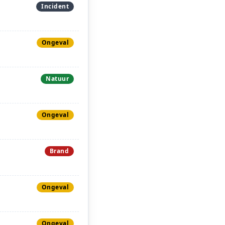
Incident
Ongeval
Natuur
Ongeval
Brand
Ongeval
Ongeval