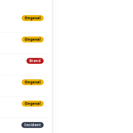
Ongeval
Ongeval
Brand
Ongeval
Ongeval
Incident