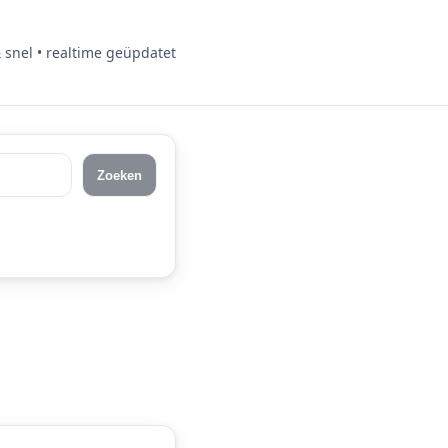
& snel • realtime geüpdatet
Zoeken