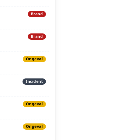
Brand
Brand
Ongeval
Incident
Ongeval
Ongeval