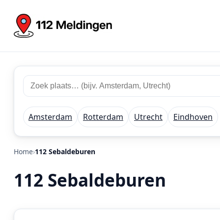
Zoek
Zoek
plaats
112
of
meldingen
regio
Amsterdam
Rotterdam
Utrecht
Eindhoven
Home
112 Sebaldeburen
112 Sebaldeburen